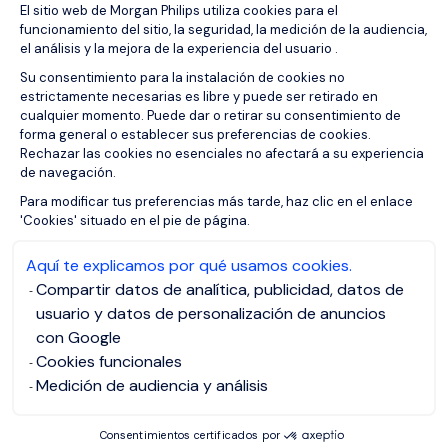
Plataforma de Gestión de Consentimien
El sitio web de Morgan Philips utiliza cookies para el
funcionamiento del sitio, la seguridad, la medición de la audiencia,
el análisis y la mejora de la experiencia del usuario .
Su consentimiento para la instalación de cookies no
estrictamente necesarias es libre y puede ser retirado en
cualquier momento. Puede dar o retirar su consentimiento de
forma general o establecer sus preferencias de cookies.
關於我們
Rechazar las cookies no esenciales no afectará a su experiencia
de navegación.
我們是誰？
Axeptio consent
Para modificar tus preferencias más tarde, haz clic en el enlace
我們的團隊
'Cookies' situado en el pie de página.
我們的全球辦事處
Aquí te explicamos por qué usamos cookies.
洞察
Compartir datos de analítica, publicidad, datos de
usuario y datos de personalización de anuncios
專家5000俱樂部
con Google
加入Morgan Philips Group
Cookies funcionales
Medición de audiencia y análisis
薪資試算器
多元化與包容性
Consentimientos certificados por