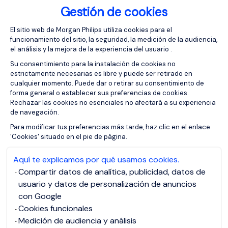
Gestión de cookies
Plataforma de Gestión de Consentimien
El sitio web de Morgan Philips utiliza cookies para el
funcionamiento del sitio, la seguridad, la medición de la audiencia,
el análisis y la mejora de la experiencia del usuario .
Su consentimiento para la instalación de cookies no
estrictamente necesarias es libre y puede ser retirado en
cualquier momento. Puede dar o retirar su consentimiento de
forma general o establecer sus preferencias de cookies.
Rechazar las cookies no esenciales no afectará a su experiencia
de navegación.
Axeptio consent
Para modificar tus preferencias más tarde, haz clic en el enlace
'Cookies' situado en el pie de página.
Aquí te explicamos por qué usamos cookies.
Compartir datos de analítica, publicidad, datos de
usuario y datos de personalización de anuncios
con Google
Cookies funcionales
Medición de audiencia y análisis