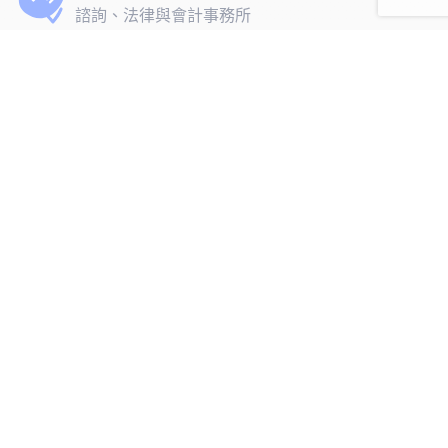
諮詢、法律與會計事務所
旅遊、酒店與休閒
企業與商業服務
新創公司與新興企業
委託我們解決您的招募需求
我們的參考案例
我們招募的人才包括: